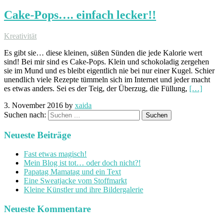
Cake-Pops…. einfach lecker!!
Kreativität
Es gibt sie… diese kleinen, süßen Sünden die jede Kalorie wert
sind! Bei mir sind es Cake-Pops. Klein und schokoladig zergehen
sie im Mund und es bleibt eigentlich nie bei nur einer Kugel. Schier
unendlich viele Rezepte tümmeln sich im Internet und jeder macht
es etwas anders. Sei es der Teig, der Überzug, die Füllung,
[…]
3. November 2016
by
xaida
Suchen nach:
Neueste Beiträge
Fast etwas magisch!
Mein Blog ist tot… oder doch nicht?!
Papatag Mamatag und ein Text
Eine Sweatjacke vom Stoffmarkt
Kleine Künstler und ihre Bildergalerie
Neueste Kommentare