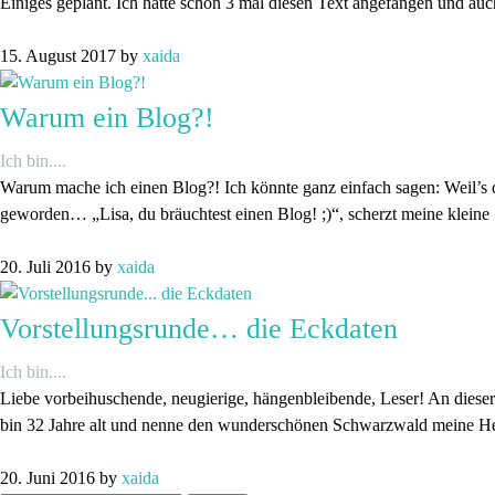
Einiges geplant. Ich hatte schon 3 mal diesen Text angefangen und auch 
15. August 2017
by
xaida
Warum ein Blog?!
Ich bin....
Warum mache ich einen Blog?! Ich könnte ganz einfach sagen: Weil’s 
geworden… „Lisa, du bräuchtest einen Blog! ;)“, scherzt meine kleine 
20. Juli 2016
by
xaida
Vorstellungsrunde… die Eckdaten
Ich bin....
Liebe vorbeihuschende, neugierige, hängenbleibende, Leser! An dieser 
bin 32 Jahre alt und nenne den wunderschönen Schwarzwald meine H
20. Juni 2016
by
xaida