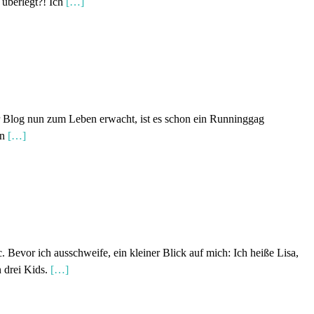
 überlegt?! Ich
[…]
r Blog nun zum Leben erwacht, ist es schon ein Runninggag
in
[…]
 Bevor ich ausschweife, ein kleiner Blick auf mich: Ich heiße Lisa,
 drei Kids.
[…]