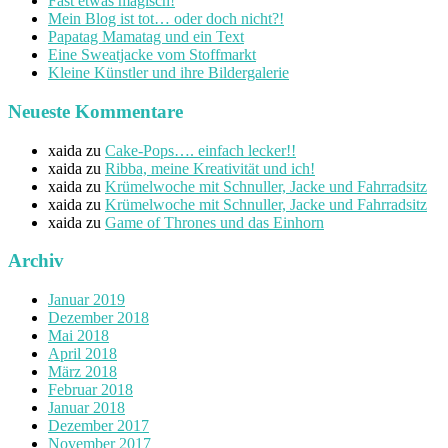
Fast etwas magisch!
Mein Blog ist tot… oder doch nicht?!
Papatag Mamatag und ein Text
Eine Sweatjacke vom Stoffmarkt
Kleine Künstler und ihre Bildergalerie
Neueste Kommentare
xaida
zu
Cake-Pops…. einfach lecker!!
xaida
zu
Ribba, meine Kreativität und ich!
xaida
zu
Krümelwoche mit Schnuller, Jacke und Fahrradsitz
xaida
zu
Krümelwoche mit Schnuller, Jacke und Fahrradsitz
xaida
zu
Game of Thrones und das Einhorn
Archiv
Januar 2019
Dezember 2018
Mai 2018
April 2018
März 2018
Februar 2018
Januar 2018
Dezember 2017
November 2017