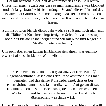
Bei mir herrscht in der Zeit davor immer das absolute Kreativ-
Chaos. Ich muss ja zugeben, dass es mich manchmal etwas blockiert
und ich lange brauche bis ich anfange. So auch dieses Jahr und das
ist auch der Grund warum mein Blog etwas leiden muss und ich
nicht so oft dazu komme, euch an meinem Kreativ-sein teil haben zu
lassen.
Zum inspirieren bin ich dieses Jahr wohl zu spät und noch nicht mal
die Hälfte der Kostüme hängt fertig am Schrank… aber es ist ja
noch Zeit bis die Fasnet beginnt und wir mit Kind und Kegel die
Straßen bunter machen. 🙂
Um euch aber einen kurzen Einblick zu gewähren, was euch so
erwartet gibt es ein kleines Wimmelbild:
Ihr seht: Viel Chaos und doch gaaaaanz viel Kreativität 😉
Regenbogenfarben lassen eines der Trendkostüme dieses Jahr
vermuten und das ganze Kunstleder zeigt, dass es bei
einem Sohnemann dieses Jahr rustikal wird. Auf genau dieses
Kostüm bin ich diese Jahr echt stolz, denn ich sitze schon eine
Woche dran und bin am werkeln und tüfteln. Lasst euch
überraschen, was draus wird.
Unser Kleinster ist im totalen Feuerwehrmann Sam Fieber und will