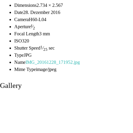
Dimensions
2.734 × 2.567
Date
28. Dezember 2016
Camera
H60-L04
f
Aperture
⁄
2
Focal Length
3 mm
ISO
320
1
Shutter Speed
⁄
sec
25
Type
JPG
Name
IMG_20161228_171952.jpg
Mime Type
image/jpeg
Gallery