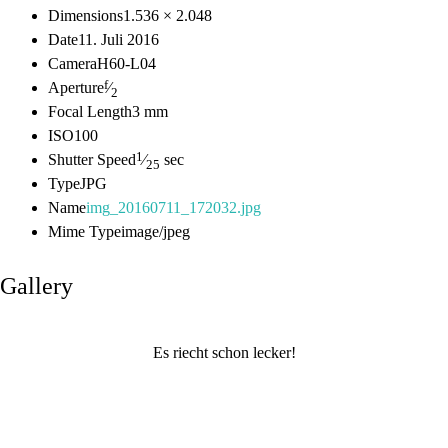
Dimensions
1.536 × 2.048
Date
11. Juli 2016
Camera
H60-L04
f
Aperture
⁄
2
Focal Length
3 mm
ISO
100
1
Shutter Speed
⁄
sec
25
Type
JPG
Name
img_20160711_172032.jpg
Mime Type
image/jpeg
Gallery
Es riecht schon lecker!