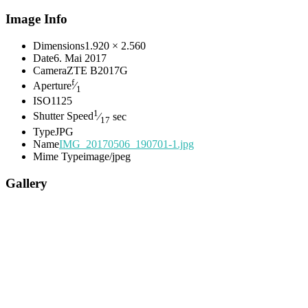
Image Info
Dimensions
1.920 × 2.560
Date
6. Mai 2017
Camera
ZTE B2017G
f
Aperture
⁄
1
ISO
1125
1
Shutter Speed
⁄
sec
17
Type
JPG
Name
IMG_20170506_190701-1.jpg
Mime Type
image/jpeg
Gallery