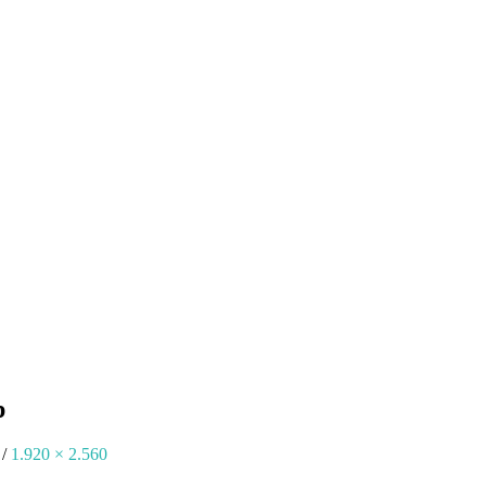
p
/
1.920 × 2.560