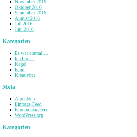
November 2016
Oktober 2016
September 2016
August 2016
Juli 2016
Juni 2016
Kategorien
Es war einmal…..
Ich bin….
Kegel
Kind
Kreativität
Meta
Anmelden
Eintrags-Feed
Kommentar-Feed
WordPress.org
Kategorien