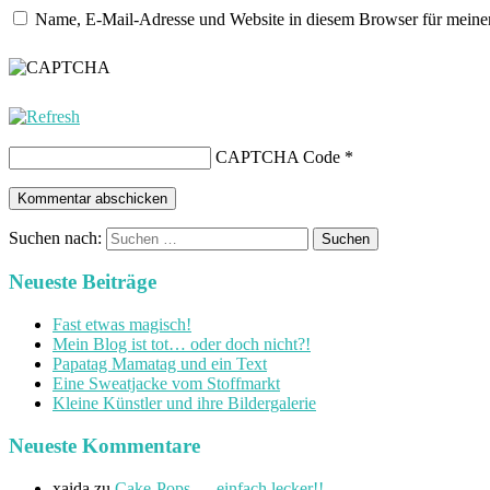
Name, E-Mail-Adresse und Website in diesem Browser für meine
CAPTCHA Code
*
Suchen nach:
Neueste Beiträge
Fast etwas magisch!
Mein Blog ist tot… oder doch nicht?!
Papatag Mamatag und ein Text
Eine Sweatjacke vom Stoffmarkt
Kleine Künstler und ihre Bildergalerie
Neueste Kommentare
xaida
zu
Cake-Pops…. einfach lecker!!