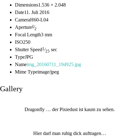
Dimensions
1.536 × 2.048
Date
11. Juli 2016
Camera
H60-L04
f
Aperture
⁄
2
Focal Length
3 mm
ISO
250
1
Shutter Speed
⁄
sec
25
Type
JPG
Name
img_20160711_194925.jpg
Mime Type
image/jpeg
Gallery
Dragonfly … der Pixiedust ist kaum zu sehen.
Hier darf man ruhig dick auftragen…