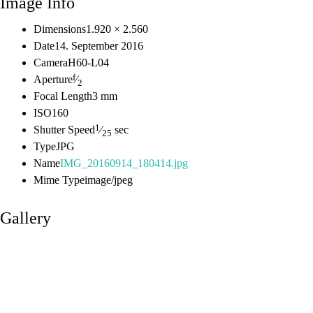
Image Info
Dimensions
1.920 × 2.560
Date
14. September 2016
Camera
H60-L04
f
Aperture
⁄
2
Focal Length
3 mm
ISO
160
1
Shutter Speed
⁄
sec
25
Type
JPG
Name
IMG_20160914_180414.jpg
Mime Type
image/jpeg
Gallery