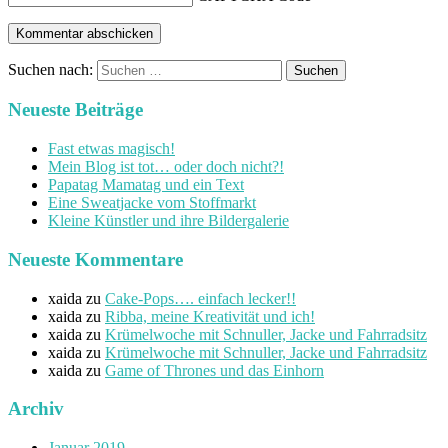
Suchen nach:
Neueste Beiträge
Fast etwas magisch!
Mein Blog ist tot… oder doch nicht?!
Papatag Mamatag und ein Text
Eine Sweatjacke vom Stoffmarkt
Kleine Künstler und ihre Bildergalerie
Neueste Kommentare
xaida
zu
Cake-Pops…. einfach lecker!!
xaida
zu
Ribba, meine Kreativität und ich!
xaida
zu
Krümelwoche mit Schnuller, Jacke und Fahrradsitz
xaida
zu
Krümelwoche mit Schnuller, Jacke und Fahrradsitz
xaida
zu
Game of Thrones und das Einhorn
Archiv
Januar 2019