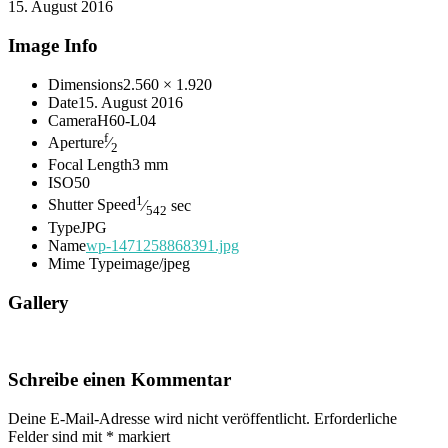
15. August 2016
Image Info
Dimensions
2.560 × 1.920
Date
15. August 2016
Camera
H60-L04
f
Aperture
⁄
2
Focal Length
3 mm
ISO
50
1
Shutter Speed
⁄
sec
542
Type
JPG
Name
wp-1471258868391.jpg
Mime Type
image/jpeg
Gallery
Schreibe einen Kommentar
Deine E-Mail-Adresse wird nicht veröffentlicht.
Erforderliche
Felder sind mit
*
markiert