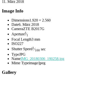
11. März 2018
Image Info
Dimensions
1.920 × 2.560
Date
6. März 2018
Camera
ZTE B2017G
f
Aperture
⁄
1
Focal Length
3 mm
ISO
227
1
Shutter Speed
⁄
sec
100
Type
JPG
Name
IMG_20180306_190258.jpg
Mime Type
image/jpeg
Gallery