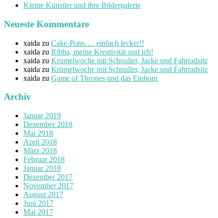
Kleine Künstler und ihre Bildergalerie
Neueste Kommentare
xaida
zu
Cake-Pops…. einfach lecker!!
xaida
zu
Ribba, meine Kreativität und ich!
xaida
zu
Krümelwoche mit Schnuller, Jacke und Fahrradsitz
xaida
zu
Krümelwoche mit Schnuller, Jacke und Fahrradsitz
xaida
zu
Game of Thrones und das Einhorn
Archiv
Januar 2019
Dezember 2018
Mai 2018
April 2018
März 2018
Februar 2018
Januar 2018
Dezember 2017
November 2017
August 2017
Juni 2017
Mai 2017