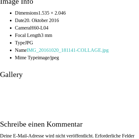
Image Info
Dimensions
1.535 × 2.046
Date
20. Oktober 2016
Camera
H60-L04
Focal Length
3 mm
Type
JPG
Name
IMG_20161020_181141-COLLAGE.jpg
Mime Type
image/jpeg
Gallery
Schreibe einen Kommentar
Deine E-Mail-Adresse wird nicht veröffentlicht.
Erforderliche Felder