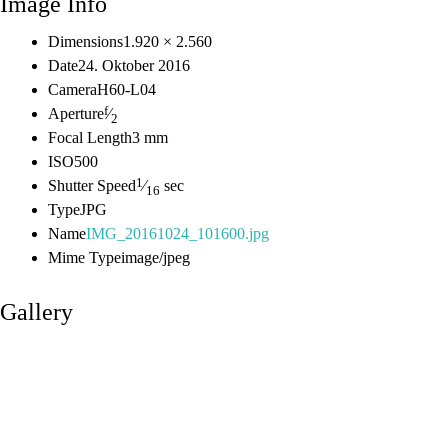
Image Info
Dimensions
1.920 × 2.560
Date
24. Oktober 2016
Camera
H60-L04
f
Aperture
⁄
2
Focal Length
3 mm
ISO
500
1
Shutter Speed
⁄
sec
16
Type
JPG
Name
IMG_20161024_101600.jpg
Mime Type
image/jpeg
Gallery