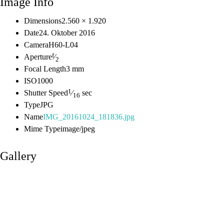
Image Info
Dimensions
2.560 × 1.920
Date
24. Oktober 2016
Camera
H60-L04
f
Aperture
⁄
2
Focal Length
3 mm
ISO
1000
1
Shutter Speed
⁄
sec
16
Type
JPG
Name
IMG_20161024_181836.jpg
Mime Type
image/jpeg
Gallery