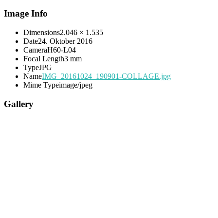
Image Info
Dimensions
2.046 × 1.535
Date
24. Oktober 2016
Camera
H60-L04
Focal Length
3 mm
Type
JPG
Name
IMG_20161024_190901-COLLAGE.jpg
Mime Type
image/jpeg
Gallery