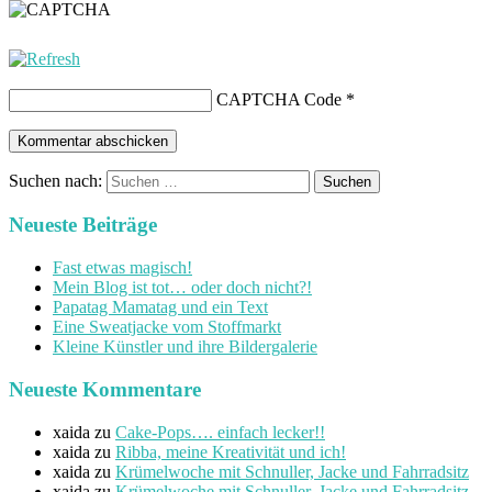
CAPTCHA Code
*
Suchen nach:
Neueste Beiträge
Fast etwas magisch!
Mein Blog ist tot… oder doch nicht?!
Papatag Mamatag und ein Text
Eine Sweatjacke vom Stoffmarkt
Kleine Künstler und ihre Bildergalerie
Neueste Kommentare
xaida
zu
Cake-Pops…. einfach lecker!!
xaida
zu
Ribba, meine Kreativität und ich!
xaida
zu
Krümelwoche mit Schnuller, Jacke und Fahrradsitz
xaida
zu
Krümelwoche mit Schnuller, Jacke und Fahrradsitz