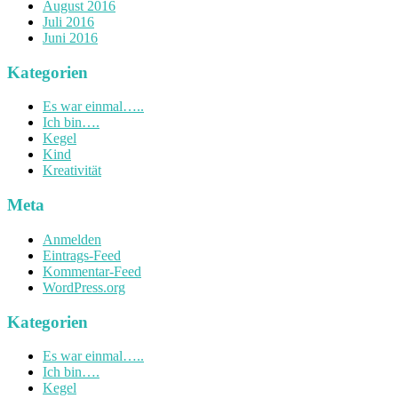
August 2016
Juli 2016
Juni 2016
Kategorien
Es war einmal…..
Ich bin….
Kegel
Kind
Kreativität
Meta
Anmelden
Eintrags-Feed
Kommentar-Feed
WordPress.org
Kategorien
Es war einmal…..
Ich bin….
Kegel