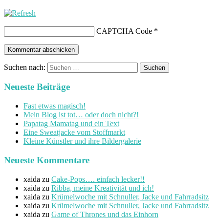
CAPTCHA Code
*
Suchen nach:
Neueste Beiträge
Fast etwas magisch!
Mein Blog ist tot… oder doch nicht?!
Papatag Mamatag und ein Text
Eine Sweatjacke vom Stoffmarkt
Kleine Künstler und ihre Bildergalerie
Neueste Kommentare
xaida
zu
Cake-Pops…. einfach lecker!!
xaida
zu
Ribba, meine Kreativität und ich!
xaida
zu
Krümelwoche mit Schnuller, Jacke und Fahrradsitz
xaida
zu
Krümelwoche mit Schnuller, Jacke und Fahrradsitz
xaida
zu
Game of Thrones und das Einhorn