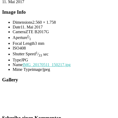
11. Mai 2017
Image Info
Dimensions
2.560 × 1.758
Date
11. Mai 2017
Camera
ZTE B2017G
f
Aperture
⁄
1
Focal Length
3 mm
ISO
408
1
Shutter Speed
⁄
sec
33
Type
JPG
Name
IMG_20170511_150217.jpg
Mime Type
image/jpeg
Gallery
Schreibe einen Kommentar