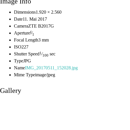
Image Info
Dimensions
1.920 × 2.560
Date
11. Mai 2017
Camera
ZTE B2017G
f
Aperture
⁄
1
Focal Length
3 mm
ISO
227
1
Shutter Speed
⁄
sec
100
Type
JPG
Name
IMG_20170511_152028.jpg
Mime Type
image/jpeg
Gallery